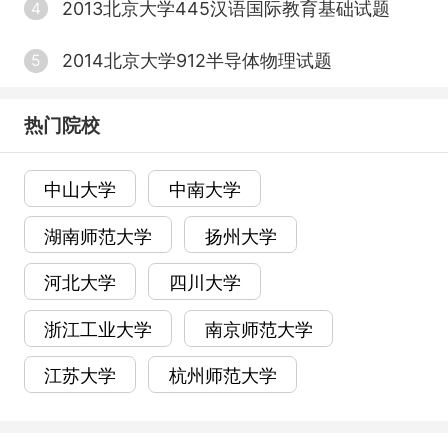
严格程度要稍高些。
2013北京大学445汉语国际教育基础试题
4
2014北京大学912半导体物理试题
5
大水区——陕西、河南、辽宁、吉林、江西、
广西、内蒙、宁夏、新疆、河北、山西、重庆
热门院校
这几个地区主要在于高校少，加上经济发展缓
中山大学
中南大学
慢，比不上其他几个地区。
湖南师范大学
扬州大学
想稳上岸，这几个省可考虑。
河北大学
四川大学
浙江工业大学
南京师范大学
洪水区——云南、贵州、黑龙江、青海、海南
江苏大学
杭州师范大学
属于报考B区范围，不用多解释。