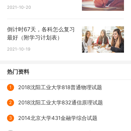
2021-10-20
湖北地处中部，学校多但顶尖高校少，这也一
倒计时67天，各科怎么复习
方面缓解了报考压力，是不少同学退而求其次
最好（附学习计划表）
的择优选。
2021-10-19
广东有广州和深圳两大一线城市，就业面广，
顺带着不少同学选择就近深造。
热门资料
2018沈阳工业大学818普通物理试题
1
小水区——山东、安徽、甘肃、湖南
2018沈阳工业大学832通信原理试题
2
阅卷相对来说比较松，真题相对来说稍微简单
2014北京大学431金融学综合试题
3
些，比起大水区，还是有一定优势的，阅卷的