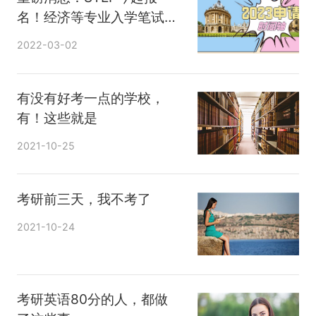
浙江和四川每年的报名人数在全国也是排名前
名！经济等专业入学笔试也
变了！
列，毕竟川渝大地撑起西南地区经济命脉，而
2022-03-02
江浙一带拥有天然优势。
有没有好考一点的学校，
大旱区——天津、福建、江苏
有！这些就是
2021-10-25
地区地理位置优越，报考人多，改卷也严。
考研前三天，我不考了
以南开大学为例，报名人数每年都在增加，阅
2021-10-24
卷也变得越来越严格。
旱区——上海
考研英语80分的人，都做