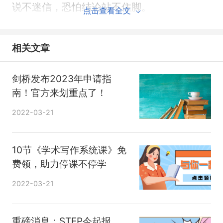
说不迷信，恐怕结论站不住脚。
点击查看全文
但有些迷信真的很“真”。
相关文章
比如“水旱区”“大小年”。
剑桥发布2023年申请指
南！官方来划重点了！
1、考研水旱区城市分布
2022-03-21
极旱区——北京、浙江、四川
10节《学术写作系统课》免
费领，助力停课不停学
北京就不用多说了，阅卷极其严格，每年都有
2022-03-21
不少勇闯天涯的考生。
重磅消息：STEP今起报