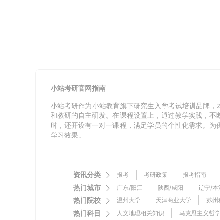
小站考研官网指南
小站考研作为小站教育旗下研究生入学考试培训品牌，
和教研的自主研发。在课程设置上，通过教学实践，不
时，还开设有一对一课程，满足学员的个性化需求。为
学习效果。
资讯分类
报考
考研政策
报考指南
热门城市
录取
广东/阳江
复试经验
陕西/咸阳
考研调剂
辽宁/本
热门院校
四川/南充
温州大学
天津商业大学
湖南/株洲
安徽/芜
苏州
热门科目
东北师范大学
人文地理相关知识
浙江农林大学
马克思主义哲