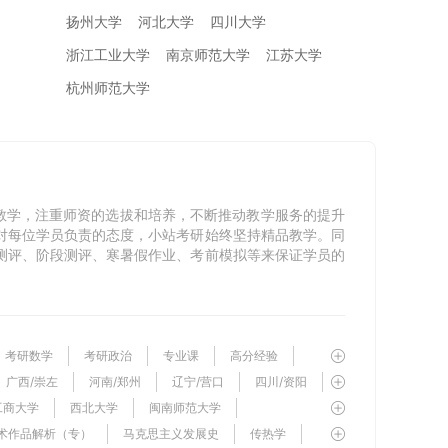
扬州大学
河北大学
四川大学
浙江工业大学
南京师范大学
江苏大学
杭州师范大学
教学，注重师资的选拔和培养，不断推动教学服务的提升
对每位学员负责的态度，小站考研始终坚持精品教学。同
测评、阶段测评、寒暑假作业、考前模拟等来保证学员的
考研数学
考研政治
专业课
高分经验
广西/崇左
河南/郑州
辽宁/营口
四川/资阳
工商大学
西北大学
闽南师范大学
术作品解析（专）
西安邮电大学
马克思主义发展史
华中农业大学
南京审计大学
传热学