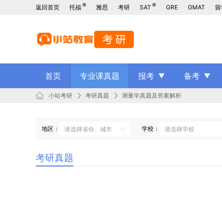
®
®
返回首页
托福
雅思
考研
SAT
GRE
GMAT
留
首页
专业课真题
报考
备考
小站考研
考研真题
测量学真题及答案解析
地区：
学校：
考研真题