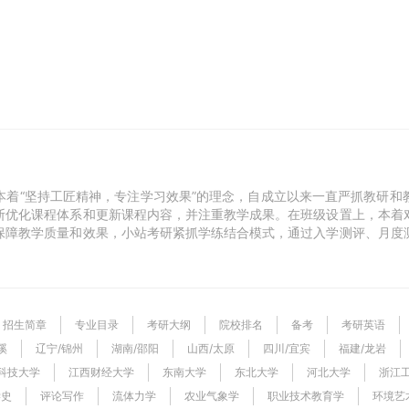
本着“坚持工匠精神，专注学习效果”的理念，自成立以来一直严抓教研和
断优化课程体系和更新课程内容，并注重教学成果。在班级设置上，本着
保障教学质量和效果，小站考研紧抓学练结合模式，通过入学测评、月度
招生简章
专业目录
考研大纲
院校排名
备考
考研英语
溪
国家线
辽宁/锦州
录取分数
湖南/邵阳
山西/太原
四川/宜宾
福建/龙岩
湖
科技大学
山西/朔州
江西财经大学
山东/德州
东南大学
新疆/乌鲁木齐
东北大学
广西/河池
河北大学
安徽/苏州
浙江
学史
昆明理工大学
评论写作
中国科学院大学
流体力学
农业气象学
江南大学
复旦大学
职业技术教育学
北京师范大学
环境艺